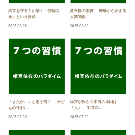
約束を守る力が築く「信頼口
黄金律の本質──理解から始まる
座」という資産
人間関係
2025.08.26
2025.08.08
「またか…」と思う前に──子ど
経営が揺らぐ本当の原因は
もの“困り...
「人」──対立の...
2025.07.30
2025.07.29