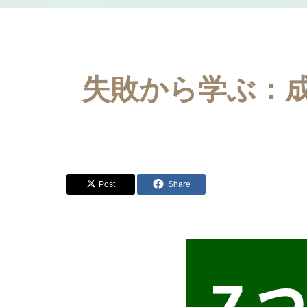
失敗から学ぶ：
Post
Share