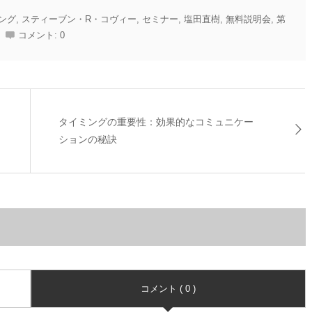
ング
,
スティーブン・R・コヴィー
,
セミナー
,
塩田直樹
,
無料説明会
,
第
コメント:
0
タイミングの重要性：効果的なコミュニケー
ションの秘訣
コメント ( 0 )