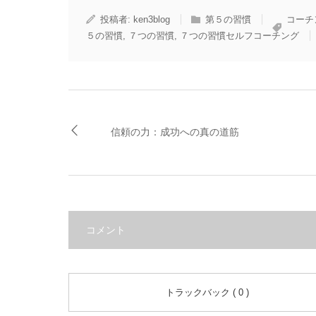
投稿者:
ken3blog
第５の習慣
コーチ
５の習慣
,
７つの習慣
,
７つの習慣セルフコーチング
信頼の力：成功への真の道筋
コメント
トラックバック ( 0 )