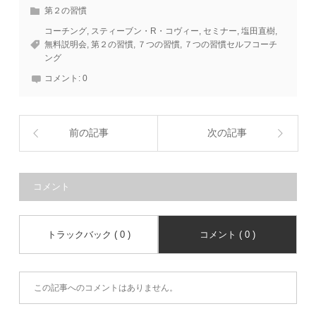
第２の習慣
コーチング
,
スティーブン・R・コヴィー
,
セミナー
,
塩田直樹
,
無料説明会
,
第２の習慣
,
７つの習慣
,
７つの習慣セルフコーチ
ング
コメント:
0
前の記事
次の記事
コメント
トラックバック ( 0 )
コメント ( 0 )
この記事へのコメントはありません。