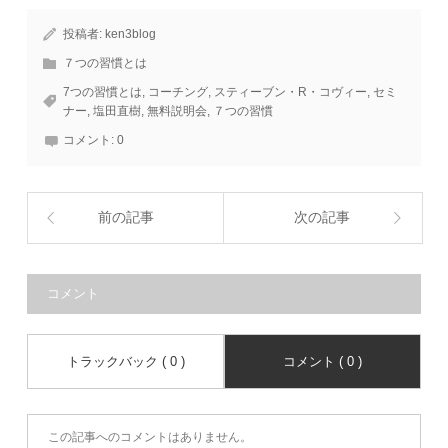
投稿者:
ken3blog
７つの習慣とは
7つの習慣とは
,
コーチング
,
スティーブン・R・コヴィー
,
セミ
ナー
,
塩田直樹
,
無料説明会
,
７つの習慣
コメント:
0
前の記事
次の記事
コメント
トラックバック ( 0 )
コメント ( 0 )
この記事へのコメントはありません。