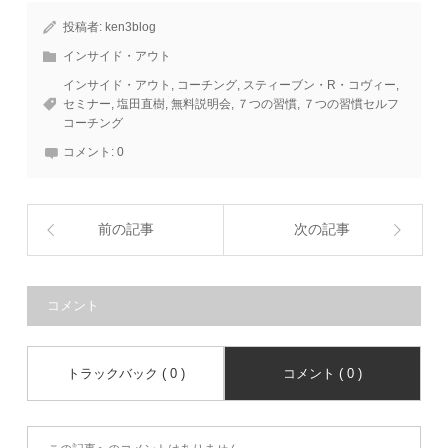
投稿者:
ken3blog
インサイド・アウト
インサイド・アウト
,
コーチング
,
スティーブン・R・コヴィー
,
セミナー
,
塩田直樹
,
無料説明会
,
７つの習慣
,
７つの習慣セルフ
コーチング
コメント:
0
前の記事
次の記事
コメント
トラックバック ( 0 )
コメント ( 0 )