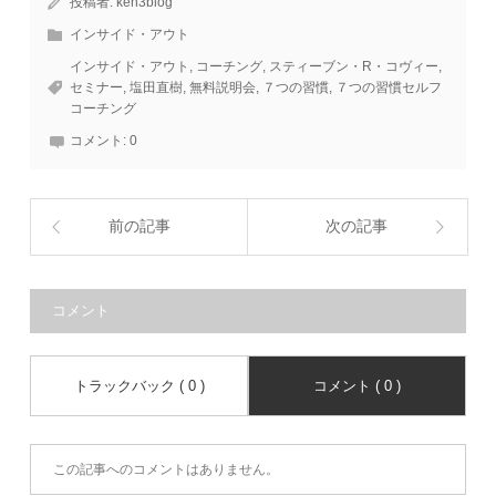
投稿者:
ken3blog
インサイド・アウト
インサイド・アウト
,
コーチング
,
スティーブン・R・コヴィー
,
セミナー
,
塩田直樹
,
無料説明会
,
７つの習慣
,
７つの習慣セルフ
コーチング
コメント:
0
前の記事
次の記事
コメント
トラックバック ( 0 )
コメント ( 0 )
この記事へのコメントはありません。