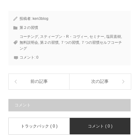
投稿者:
ken3blog
第２の習慣
コーチング
,
スティーブン・R・コヴィー
,
セミナー
,
塩田直樹
,
無料説明会
,
第２の習慣
,
７つの習慣
,
７つの習慣セルフコーチ
ング
コメント:
0
前の記事
次の記事
コメント
トラックバック ( 0 )
コメント ( 0 )